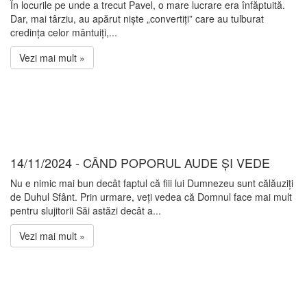
În locurile pe unde a trecut Pavel, o mare lucrare era înfăptuită.
Dar, mai târziu, au apărut niște „convertiți” care au tulburat
credința celor mântuiți,...
Vezi mai mult »
14/11/2024 - CÂND POPORUL AUDE ȘI VEDE
Nu e nimic mai bun decât faptul că fiii lui Dumnezeu sunt călăuziți
de Duhul Sfânt. Prin urmare, veți vedea că Domnul face mai mult
pentru slujitorii Săi astăzi decât a...
Vezi mai mult »