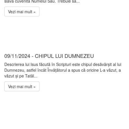
slava cuvenită Numelui Său. Trebuie să...
Vezi mai mult »
09/11/2024 - CHIPUL LUI DUMNEZEU
Descrierea lui Isus făcută în Scripturi este chipul desăvârșit al lui
Dumnezeu, astfel încât Învățătorul a spus că oricine L-a văzut, a
văzut și pe Tatăl...
Vezi mai mult »