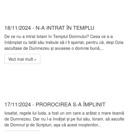
18/11/2024 - N-A INTRAT ÎN TEMPLU
De ce nu a intrat Iotam în Templul Domnului? Ceea ce s-a
întâmplat cu tatăl său trebuie să-l fi speriat, pentru că, deși Ozia
ascultase de Dumnezeu și avusese o domnie bună,...
Vezi mai mult »
17/11/2024 - PROROCIREA S-A ÎMPLINIT
Iosafat, regele lui Iuda, a fost un om care a arătat o mare teamă
de Dumnezeu. Dar nu l-a învățat și pe fiul său, Ioram, să asculte
de Domnul și de Scripturi, așa că acest moștenitor...