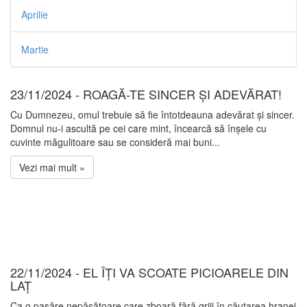
Aprilie
Martie
23/11/2024 - ROAGĂ-TE SINCER ȘI ADEVĂRAT!
Cu Dumnezeu, omul trebuie să fie întotdeauna adevărat și sincer.
Domnul nu-i ascultă pe cei care mint, încearcă să înșele cu
cuvinte măgulitoare sau se consideră mai buni...
Vezi mai mult »
22/11/2024 - EL ÎȚI VA SCOATE PICIOARELE DIN
LAȚ
Ca o pasăre nepăsătoare care zboară fără griji în căutarea hranei