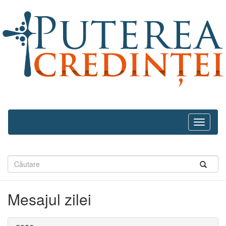
Navega
recolhid
Mesajul zilei