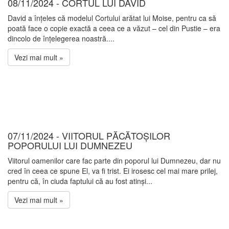
08/11/2024 - CORTUL LUI DAVID
David a înțeles că modelul Cortului arătat lui Moise, pentru ca să
poată face o copie exactă a ceea ce a văzut – cel din Pustie – era
dincolo de înțelegerea noastră....
Vezi mai mult »
07/11/2024 - VIITORUL PĂCĂTOȘILOR
POPORULUI LUI DUMNEZEU
Viitorul oamenilor care fac parte din poporul lui Dumnezeu, dar nu
cred în ceea ce spune El, va fi trist. Ei irosesc cel mai mare prilej,
pentru că, în ciuda faptului că au fost atinși...
Vezi mai mult »