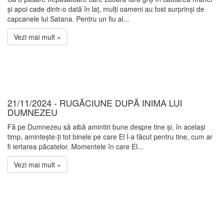
și apoi cade dintr-o dată în laț, mulți oameni au fost surprinși de
capcanele lui Satana. Pentru un fiu al...
Vezi mai mult »
21/11/2024 - RUGĂCIUNE DUPĂ INIMA LUI
DUMNEZEU
Fă pe Dumnezeu să aibă amintiri bune despre tine și, în același
timp, amintește-ți tot binele pe care El l-a făcut pentru tine, cum ar
fi iertarea păcatelor. Momentele în care El...
Vezi mai mult »