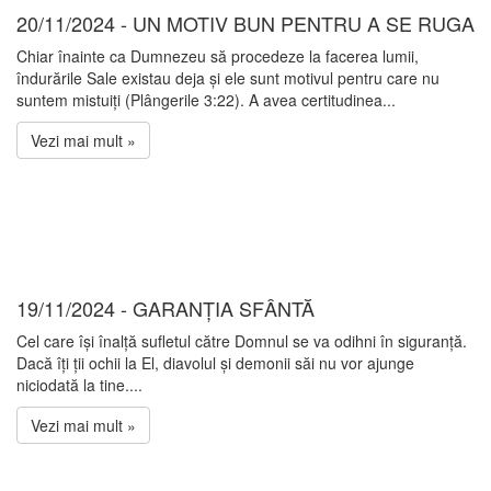
20/11/2024 - UN MOTIV BUN PENTRU A SE RUGA
Chiar înainte ca Dumnezeu să procedeze la facerea lumii,
îndurările Sale existau deja și ele sunt motivul pentru care nu
suntem mistuiți (Plângerile 3:22). A avea certitudinea...
Vezi mai mult »
19/11/2024 - GARANȚIA SFÂNTĂ
Cel care își înalță sufletul către Domnul se va odihni în siguranță.
Dacă îți ții ochii la El, diavolul și demonii săi nu vor ajunge
niciodată la tine....
Vezi mai mult »