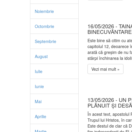
Noiembrie
16/05/2026 - TAI
Octombrie
BINECUVÂNTARE
Este bine să citim cu a
Septembrie
capitolul 12, deoarece
arată că greșim de nu 
August
stârpi închinarea la idol
Vezi mai mult »
Iulie
Iunie
13/05/2026 - UN
Mai
PLĂNUIT ȘI DES
În acest text, apostolul
Aprilie
Trupul lui Hristos, în 
Este destul de clar că
Martie
fim independenți de El, 