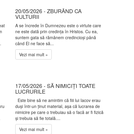
20/05/2026 - ZBURÂND CA
VULTURII
eat
A se încrede în Dumnezeu este o virtute care
în
ne este dată prin credința în Hristos. Cu ea,
suntem gata să rămânem credincioși până
.
când El ne face să...
Vezi mai mult »
17/05/2026 - SĂ NIMICIȚI TOATE
LUCRURILE
Este bine să ne amintim că fiii lui Iacov erau
cru
duși într-un ținut material, așa că lucrarea de
nimicire pe care o trebuiau să o facă ar fi fizică
a
și trebuia să fie totală....
Vezi mai mult »