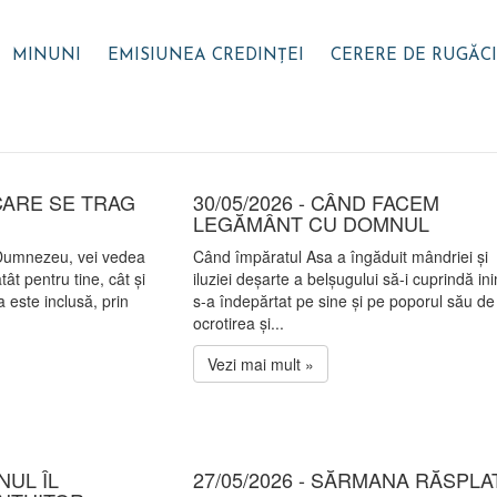
MINUNI
EMISIUNEA CREDINȚEI
CERERE DE RUGĂC
 CARE SE TRAG
30/05/2026 - CÂND FACEM
LEGĂMÂNT CU DOMNUL
 Dumnezeu, vei vedea
Când împăratul Asa a îngăduit mândriei și
ât pentru tine, cât și
iluziei deșarte a belșugului să-i cuprindă in
a este inclusă, prin
s-a îndepărtat pe sine și pe poporul său de
ocrotirea și...
Vezi mai mult »
NUL ÎL
27/05/2026 - SĂRMANA RĂSPLA