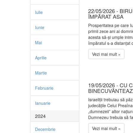
22/05/2026 - BIR
Iulie
ÎMPĂRAT ASA
Prosperitatea pe care I
Iunie
primii zece ani ai domnie
acesta să-și umple inima
Mai
împăratul s-a distanțat 
Vezi mai mult »
Aprilie
Martie
19/05/2026 - CU 
Februarie
BINECUVÂNTEA
Israeliții trebuiau să pă
Ianuarie
judecățile Celui Preaînal
„dumnezeii” altor națiuni
2024
Dumnezeu trebuia să fa
Vezi mai mult »
Decembrie