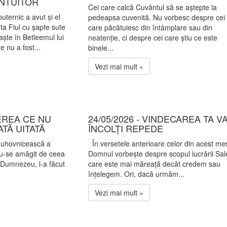
ÂNTUITOR
Cei care calcă Cuvântul să se aștepte la
uternic a avut și el
pedeapsa cuvenită. Nu vorbesc despre cei
ta Fiul cu șapte sute
care păcătuiesc din întâmplare sau din
aște în Betleemul lui
neatenție, ci despre cei care știu ce este
 nu a fost...
binele...
Vezi mai mult »
TEREA CE NU
24/05/2026 - VINDECAREA TA V
ATĂ UITATĂ
ÎNCOLȚI REPEDE
 duhovnicească a
În versetele anterioare celor din acest mes
du-se amăgit de ceea
Domnul vorbește despre scopul lucrării Sal
 Dumnezeu, l-a făcut
care este mai măreață decât credem sau
înțelegem. Ori, dacă urmăm...
Vezi mai mult »