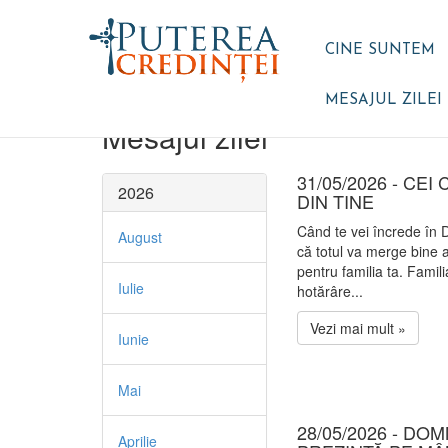
CINE SUNTEM
MESAJUL ZILEI
Mesajul zilei
31/05/2026 - CEI
2026
DIN TINE
Când te vei încrede în
August
că totul va merge bine at
pentru familia ta. Famili
Iulie
hotărâre...
Vezi mai mult »
Iunie
Mai
28/05/2026 - DOM
Aprilie