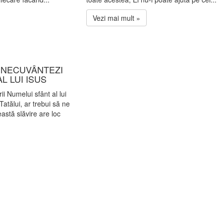
Vezi mai mult »
 BINECUVÂNTEZI
L LUI ISUS
i Numelui sfânt al lui
atălui, ar trebui să ne
astă slăvire are loc