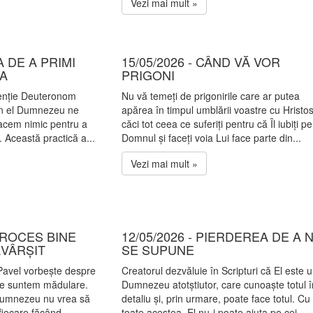
Vezi mai mult »
NA DE A PRIMI
15/05/2026 - CÂND VĂ VOR
A
PRIGONI
tenție Deuteronom
Nu vă temeți de prigonirile care ar putea
 în el Dumnezeu ne
apărea în timpul umblării voastre cu Hristos
facem nimic pentru a
căci tot ceea ce suferiți pentru că Îl iubiți pe
i. Această practică a...
Domnul și faceți voia Lui face parte din...
Vezi mai mult »
 PROCES BINE
12/05/2026 - PIERDEREA DE A 
ĂVÂRȘIT
SE SUPUNE
 Pavel vorbește despre
Creatorul dezvăluie în Scripturi că El este 
care suntem mădulare.
Dumnezeu atotștiutor, care cunoaște totul î
 Dumnezeu nu vrea să
detaliu și, prin urmare, poate face totul. Cu
fiecare făcând...
toate acestea, El nu-i poate ajuta pe cei...