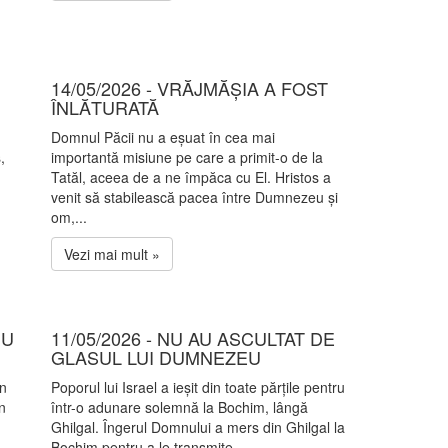
14/05/2026 - VRĂJMĂȘIA A FOST
ÎNLĂTURATĂ
Domnul Păcii nu a eșuat în cea mai
,
importantă misiune pe care a primit-o de la
Tatăl, aceea de a ne împăca cu El. Hristos a
venit să stabilească pacea între Dumnezeu și
om,...
Vezi mai mult »
NU
11/05/2026 - NU AU ASCULTAT DE
GLASUL LUI DUMNEZEU
un
Poporul lui Israel a ieșit din toate părțile pentru
n
într-o adunare solemnă la Bochim, lângă
Ghilgal. Îngerul Domnului a mers din Ghilgal la
Bochim pentru a le transmite...