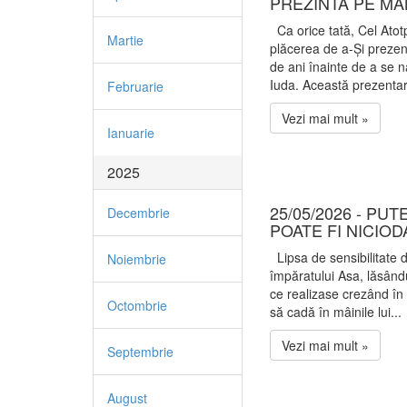
PREZINTĂ PE M
Ca orice tată, Cel Atotp
Martie
plăcerea de a-Și prezen
de ani înainte de a se n
Iuda. Această prezentare
Februarie
Vezi mai mult »
Ianuarie
2025
25/05/2026 - PU
Decembrie
POATE FI NICIOD
Lipsa de sensibilitate
Noiembrie
împăratului Asa, lăsân
ce realizase crezând în
Octombrie
să cadă în mâinile lui...
Vezi mai mult »
Septembrie
August