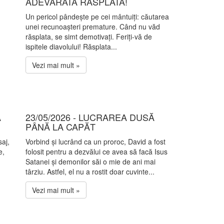
ADEVĂRATA RĂSPLATĂ!
Un pericol pândește pe cei mântuiți: căutarea
unei recunoașteri premature. Când nu văd
răsplata, se simt demotivați. Feriți-vă de
ispitele diavolului! Răsplata...
Vezi mai mult »
A
23/05/2026 - LUCRAREA DUSĂ
PÂNĂ LA CAPĂT
aj,
Vorbind și lucrând ca un proroc, David a fost
e,
folosit pentru a dezvălui ce avea să facă Isus
Satanei și demonilor săi o mie de ani mai
târziu. Astfel, el nu a rostit doar cuvinte...
Vezi mai mult »