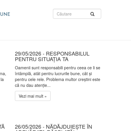
IUNE
29/05/2026 - RESPONSABILUL
PENTRU SITUAȚIA TA
Oamenii sunt responsabili pentru ceea ce li se
ima,
întâmplă, atât pentru lucrurile bune, cât și
 la
pentru cele rele. Problema multor creștini este
că nu dau atenție...
Vezi mai mult »
TĂ
26/05/2026 - NĂDĂJDUIEȘTE ÎN