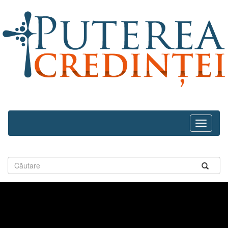
Navega
recolhid