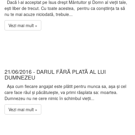
Dacă l-ai acceptat pe Isus drept Mântuitor și Domn al vieții tale,
ești liber de trecut. Cu toate acestea, pentru ca conștiința ta să
nu te mai acuze niciodată, trebuie...
Vezi mai mult »
21/06/2016 - DARUL FĂRĂ PLATĂ AL LUI
DUMNEZEU
Așa cum fiecare angajat este plătit pentru munca sa, așa și cel
care face răul și păcătuiește, va primi răsplata sa: moartea.
Dumnezeu nu ne cere nimic în schimbul vieții...
Vezi mai mult »