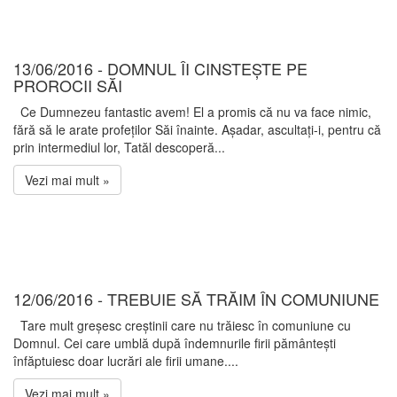
13/06/2016 - DOMNUL ÎI CINSTEȘTE PE
PROROCII SĂI
Ce Dumnezeu fantastic avem! El a promis că nu va face nimic,
fără să le arate profeților Săi înainte. Așadar, ascultați-i, pentru că
prin intermediul lor, Tatăl descoperă...
Vezi mai mult »
12/06/2016 - TREBUIE SĂ TRĂIM ÎN COMUNIUNE
Tare mult greșesc creștinii care nu trăiesc în comuniune cu
Domnul. Cei care umblă după îndemnurile firii pământești
înfăptuiesc doar lucrări ale firii umane....
Vezi mai mult »