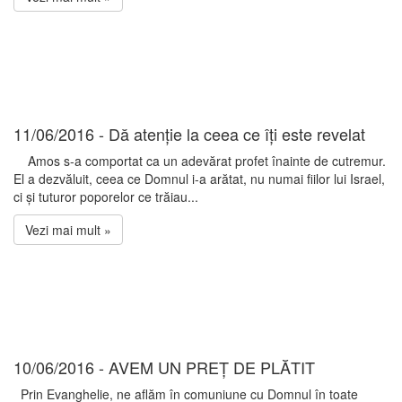
11/06/2016 - Dă atenție la ceea ce îți este revelat
Amos s-a comportat ca un adevărat profet înainte de cutremur.
El a dezvăluit, ceea ce Domnul i-a arătat, nu numai fiilor lui Israel,
ci și tuturor poporelor ce trăiau...
Vezi mai mult »
10/06/2016 - AVEM UN PREȚ DE PLĂTIT
Prin Evanghelie, ne aflăm în comuniune cu Domnul în toate