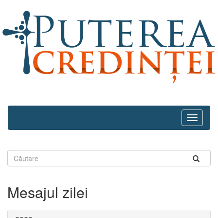
Navega
recolhid
Mesajul zilei