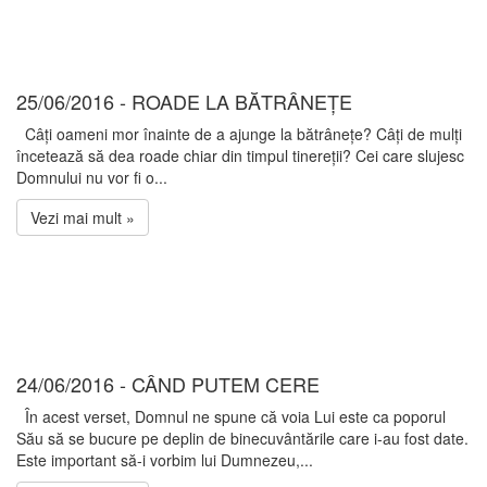
25/06/2016 - ROADE LA BĂTRÂNEȚE
Câți oameni mor înainte de a ajunge la bătrânețe? Câți de mulți
încetează să dea roade chiar din timpul tinereții? Cei care slujesc
Domnului nu vor fi o...
Vezi mai mult »
24/06/2016 - CÂND PUTEM CERE
În acest verset, Domnul ne spune că voia Lui este ca poporul
Său să se bucure pe deplin de binecuvântările care i-au fost date.
Este important să-i vorbim lui Dumnezeu,...