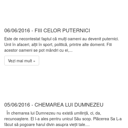
06/06/2016 - FIII CELOR PUTERNICI
Este de necontestat faptul că mulți oameni au devenit puternici.
Unii în afaceri, alții în sport, politică, printre alte domenii. Fiii
acestor oameni se pot mândri cu ei,...
Vezi mai mult »
05/06/2016 - CHEMAREA LUI DUMNEZEU
În chemarea lui Dumnezeu nu există umilință, ci, da,
recunoaștere. El l-a ales pentru unicul Său scop. Plăcerea Sa L-a
făcut să pogoare harul divin asupra vieții tale....