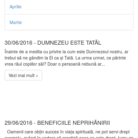
Aprilie
Martie
30/06/2016 - DUMNEZEU ESTE TATĂL
Înainte de a medita cu privire la cum este Dumnezeul nostru, ar
trebui să ne gândim la El ca și Tată. La urma urmei, ce părinte
vrea răul copiilor săi? Doar o persoană nebună ar...
Vezi mai mult »
29/06/2016 - BENEFICIILE NEPRIHĂNIRII
Oamenii care obțin succes în viața spirituală, ne pot servi drept
exemplu, având în vedere că practică ceea ce este drept, lucru ce